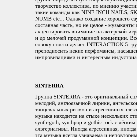
творчество коллектива, по мнению участн
такие команды как NINE INCH NAILS, S
NUMB etc... Однако создание хорошего са
составная часть, но не целое - музыканты
акцентировать внимание на актерской игр
и до мелочей продуманной концепции. Все
совокупности делает INTERACTION 5 гру
преподносить некие перфомансы, насыщ
импровизациями и интересным индустриа
SINTERRA
Группа SINTERRA - это оригинальный сп
мелодий, англоязычной лирики, ангельског
танцевальных ритмов и агрессивных элек
музыка находится на стыке нескольких стил
synth-goth, synthpop и gothic rock с лёгки
альтернативы. Иногда агрессивная, иногд
эта музыка всегда узнаваема и неповторим